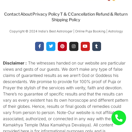
Contact
About
Privacy Policy
T & C
Cancellation Refund & Return
Shipping Policy
Copyright © 2024 India's Best Astrologer | Online Puja Booking | Astrology​
F
T
P
I
Y
T
a
w
i
n
o
u
c
i
n
s
u
m
e
t
t
t
t
b
b
t
e
a
u
l
o
e
r
g
b
r
Disclaimer :
The witnesses handed on our website are particular
o
r
e
r
e
views and gests of our guests. We don’t make any type of false
k
s
a
-
t
m
claims of guaranteed results as we aren’t God or Goddess his
f
descendants. We promise to provide for 100% proof of Puja or
Prayer the stylish of the services with verity, faith and devotion.
There’s no guarantee of specific results and that the results can
vary as every existent has its own horoscope and different pattern
of their globes. Hence, results or final goods of remedies could
vary from person to person. Note-Our website is not affiliated,
associated, authorized, or connected in any way with the
Kamakhya Temple (Maa Kamakhya Devalaya). All content
provided here is for informational purposes only and is