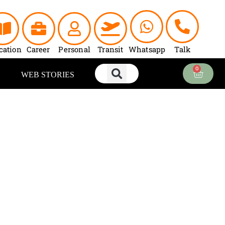
cation
Career
Personal
Transit
Whatsapp
Talk
0
Cart
WEB STORIES