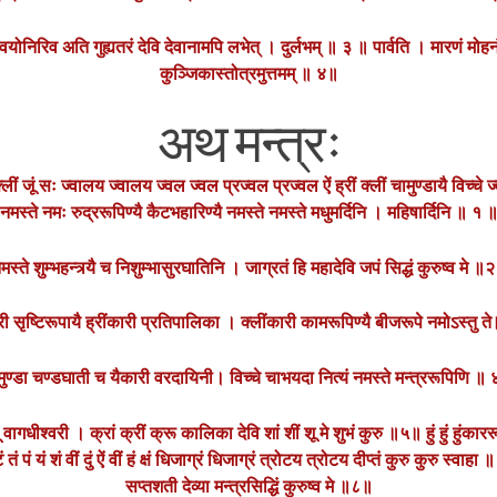
्वयोनिरिव अति गुह्यतरं देवि देवानामपि लभेत् । दुर्लभम् ॥ ३ ॥ पार्वति । मारणं मोहनं
कुञ्जिकास्तोत्रमुत्तमम् ॥ ४॥
अथ मन्त्रः
ं क्लीं जूं सः ज्वालय ज्वालय ज्वल ज्वल प्रज्वल प्रज्वल ऐं ह्रीं क्लीं चामुण्डायै विच्चे
नमस्ते नमः रुद्ररूपिण्यै कैटभहारिण्यै नमस्ते नमस्ते मधुमर्दिनि । महिषार्दिनि ॥ १ 
मस्ते शुम्भहन्त्र्यै च निशुम्भासुरघातिनि । जाग्रतं हि महादेवि जपं सिद्धं कुरुष्व मे ॥
री सृष्टिरूपायै ह्रींकारी प्रतिपालिका । क्लींकारी कामरूपिण्यै बीजरूपे नमोऽस्तु 
ुण्डा चण्डघाती च यैकारी वरदायिनी। विच्चे चाभयदा नित्यं नमस्ते मन्त्ररूपिणि ॥
ीं दूं वागधीश्वरी । क्रां क्रीं क्रू कालिका देवि शां शीं शू मे शुभं कुरु ॥५॥ हुं हुं हुंक
ं पं यं शं वीं दुं ऐं वीं हं क्षं धिजाग्रं धिजाग्रं त्रोटय त्रोटय दीप्तं कुरु कुरु स्वाहा ॥
सप्तशती देव्या मन्त्रसिद्धिं कुरुष्व मे ॥८॥