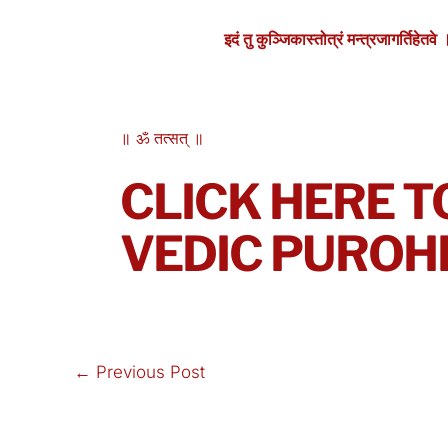
इदं तु कुञ्जिकास्तोत्रं मन्त्रजागर्तिहेतव
॥ ॐ तत्सत् ॥
CLICK HERE T
VEDIC PUROH
←
Previous Post