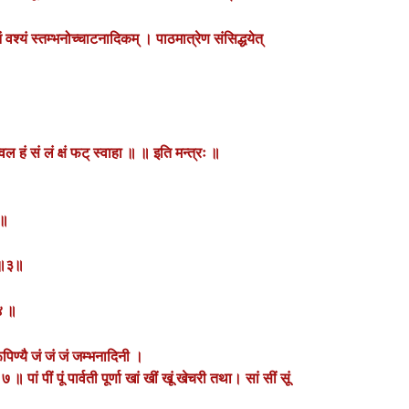
 वश्यं स्तम्भनोच्चाटनादिकम् । पाठमात्रेण संसिद्धयेत्
 ज्वल हं सं लं क्षं फट् स्वाहा ॥ ॥ इति मन्त्रः ॥
॥
२॥
ते॥३॥
 ४ ॥
ाररूपिण्यै जं जं जं जम्भनादिनी ।
 ७ ॥ पां पीं पूं पार्वती पूर्णा खां खीं खूं खेचरी तथा। सां सीं सूं