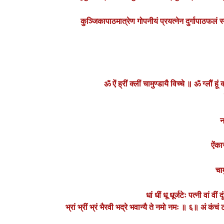
कुञ्जिकापाठमात्रेण गोपनीयं प्रयत्नेन दुर्गापाठफलं स
ॐ ऐं ह्रीं क्लीं चामुण्डायै विच्चे ॥ ॐ ग्लौं हू
न
ऐंका
चाम
धां धीं धू धूर्जटेः पत्नी वां व
भ्रां भ्रीं भ्रं भैरवी भद्रे भवान्यै ते नमो नमः ॥ ६॥ अं कंचं टं त