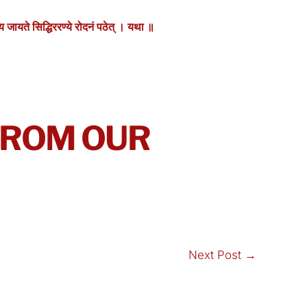
स्य जायते सिद्धिररण्ये रोदनं पठेत् । यथा ॥
 FROM OUR
Next Post
→