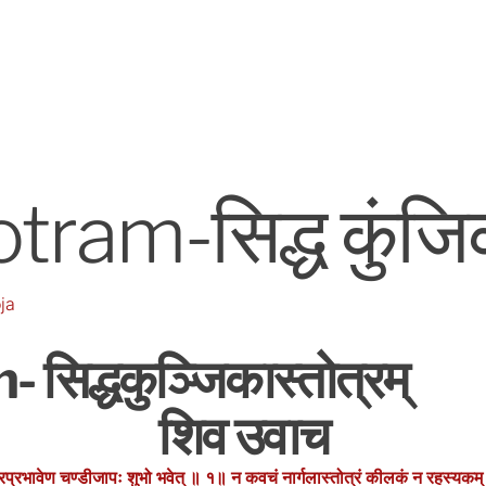
ram-सिद्ध कुंजिका
ja
िद्धकुञ्जिकास्तोत्रम्
शिव उवाच
 मन्त्रप्रभावेण चण्डीजापः शुभो भवेत् ॥ १॥ न कवचं नार्गलास्तोत्रं कीलकं न रहस्यकम्