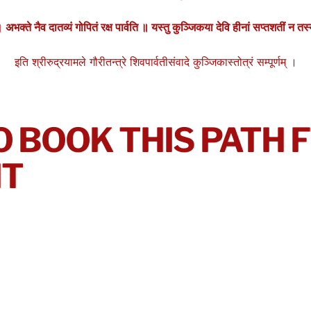
े । अभक्ते
नैव
दातव्यं गोपितं रक्ष पार्वति ॥ यस्तु कुञ्जिकया देवि हीनां सप्तशतीं न त
इति श्रीरुद्रयामले गौरीतन्त्रे शिवपार्वतीसंवादे कुञ्जिकास्तोत्रं सम्पूर्णम् ।
O BOOK THIS PATH
IT