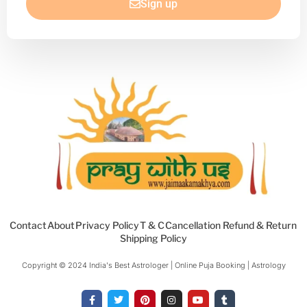
Sign up
Contact
About
Privacy Policy
T & C
Cancellation Refund & Return
Shipping Policy
Copyright © 2024 India's Best Astrologer | Online Puja Booking | Astrology​
F
T
P
I
Y
T
a
w
i
n
o
u
c
i
n
s
u
m